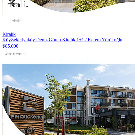
Kiralık
KöyZekeriyaköy Deniz Gören Kiralık 1+1 / Kerem Yörükoğlu
₺85.000