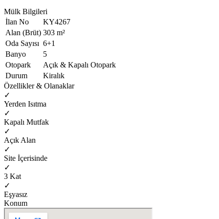
Mülk Bilgileri
İlan No
KY4267
Alan (Brüt)
303 m²
Oda Sayısı
6+1
Banyo
5
Otopark
Açık & Kapalı Otopark
Durum
Kiralık
Özellikler & Olanaklar
✓
Yerden Isıtma
✓
Kapalı Mutfak
✓
Açık Alan
✓
Site İçerisinde
✓
3 Kat
✓
Eşyasız
Konum