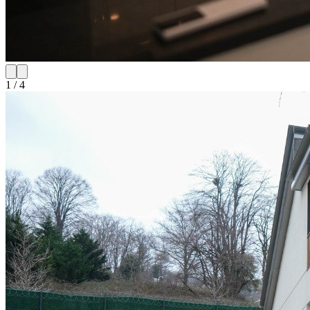
1
/
4