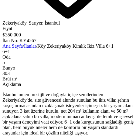
Zekeriyaköy, Sarıyer, İstanbul
Fiyat
₺350.000
İlan No
:
KY4267
Ana Sayfa
/
İlanlar
/
Köy Zekeriyaköy Kiralık İkiz Villa 6+1
6+1
Oda
5
Banyo
303
Brüt m²
Açıklama
İstanbul'un en prestijli ve doğayla iç içe semtlerinden
Zekeriyaköy'de, site güvencesi altında sunulan bu ikiz villa; şehrin
koşuşturmacasından uzaklaşmak isteyenler için eşsiz bir yaşam alanı
sunuyor. 3 kat üzerine kurulu, net 204 m² kullanım alanı ve 50 m²
açık alana sahip bu villa, modern mimari anlayışı ile ferah ve işlevsel
bir yaşam deneyimi vaat ediyor. 6+1 oda kurgusunun sağladığı geniş
plan, hem büyük aileler hem de konforlu bir yaşam standardı
arayanlar için ideal bir çözüm niteliği taşıyor.