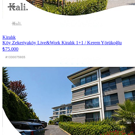
Kiralık
Köy Zekeriyaköy Live&Work Kiralık 1+1 / Kerem Yörükoğlu
₺75.000