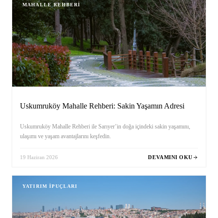
MAHALLE REHBERI
Uskumruköy Mahalle Rehberi: Sakin Yaşamın Adresi
Uskumruköy Mahalle Rehberi ile Sarıyer’in doğa içindeki sakin yaşamını,
ulaşımı ve yaşam avantajlarını keşfedin.
19 Haziran 2026
DEVAMINI OKU
YATIRIM İPUÇLARI