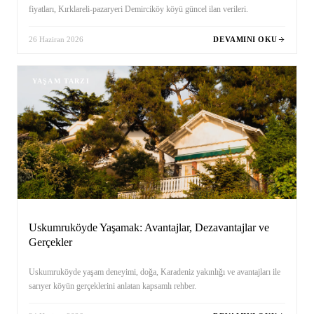
fiyatları, Kırklareli-pazaryeri Demirciköy köyü güncel ilan verileri.
26 Haziran 2026
DEVAMINI OKU
YAŞAM TARZI
Uskumruköyde Yaşamak: Avantajlar, Dezavantajlar ve
Gerçekler
Uskumruköyde yaşam deneyimi, doğa, Karadeniz yakınlığı ve avantajları ile
sarıyer köyün gerçeklerini anlatan kapsamlı rehber.