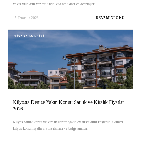
yakın villaların yaz tatili için kira aralıkları ve avantajları.
15 Temmuz 2026
DEVAMINI OKU
PIYASA ANALIZI
Kilyosta Denize Yakın Konut: Satılık ve Kiralık Fiyatlar
2026
Kilyos satılık konut ve kiralık denize yakın ev fırsatlarını keşfedin. Güncel
kilyos konut fiyatları, villa ilanları ve bölge analizi.