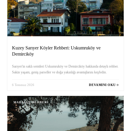
Kuzey Sarıyer Köyler Rehberi: Uskumruköy ve
Demirciköy
Sarıyer'in saklı semtleri Uskumruköy ve Demirciköy hakkında detaylı rehber.
Sakin yaşam, geniş parseller ve doğa yakınlığı avantajlarını keşfedin.
6 Temmuz 2026
DEVAMINI OKU
MAHALLE REHBERI