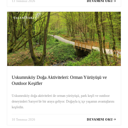
13 Temmuz 2026
DEVAMINI OKU
YAŞAM TARZI
Uskumruköy Doğa Aktiviteleri: Orman Yürüyüşü ve
Outdoor Keşifler
Uskumruköy doğa aktiviteleri ile orman yürüyüşü, park keşfi ve outdoor
deneyimleri Sarıyer'de bir araya geliyor. Doğayla iç içe yaşamın avantajlarını
keşfedin.
10 Temmuz 2026
DEVAMINI OKU