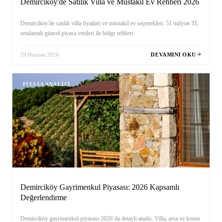
Demirciköy'de Satılık Villa ve Müstakil Ev Rehberi 2026
Demirciköy'de satılık villa fiyatları ve müstakil ev seçenekleri. 51 milyon TL
ortalamalı güncel piyasa verileri ile bölge rehberi.
29 Haziran 2026
DEVAMINI OKU
PIYASA ANALIZI
Demirciköy Gayrimenkul Piyasası: 2026 Kapsamlı
Değerlendirme
Demirciköy gayrimenkul piyasası 2026’da detaylı analiz. Villa, arsa ve konut