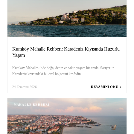
Kumköy Mahalle Rehberi: Karadeniz Kıyısında Huzurlu
Yaşam
Kumköy Mahallesi’nde doğa, deniz ve sakin yaşam bir arada. Sarıyer’in
Karadeniz kıyısındaki bu özel bölgesini keşfedin.
24 Temmuz 2026
DEVAMINI OKU
MAHALLE REHBERI