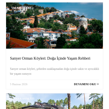
YAŞAM TARZI
Sarıyer Orman Köyleri: Doğa İçinde Yaşam Rehberi
Sarıyer orman köyleri, şehirden uzaklaşmadan doğa içinde sakin ve ayrıcalıklı
bir yaşam sunuyor.
5 Haziran 2026
DEVAMINI OKU
PIYASA ANALIZI