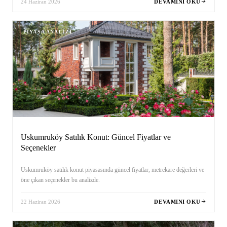
24 Haziran 2026
DEVAMINI OKU
PIYASA ANALIZI
Uskumruköy Satılık Konut: Güncel Fiyatlar ve
Seçenekler
Uskumruköy satılık konut piyasasında güncel fiyatlar, metrekare değerleri ve
öne çıkan seçenekler bu analizde.
22 Haziran 2026
DEVAMINI OKU