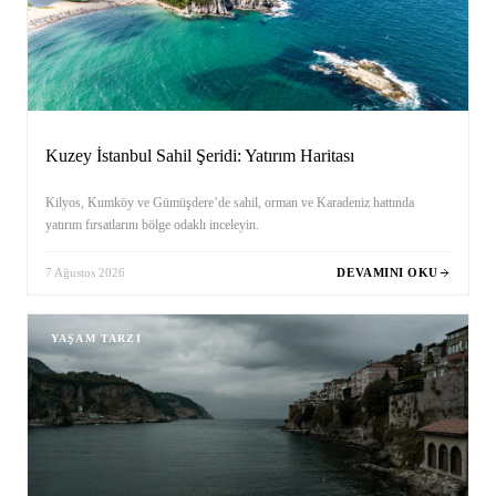
Kuzey İstanbul Sahil Şeridi: Yatırım Haritası
Kilyos, Kumköy ve Gümüşdere’de sahil, orman ve Karadeniz hattında
yatırım fırsatlarını bölge odaklı inceleyin.
7 Ağustos 2026
DEVAMINI OKU
YAŞAM TARZI