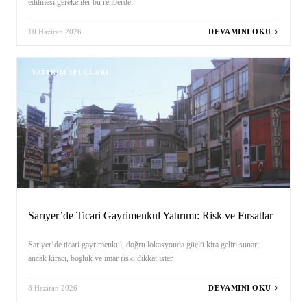
edilmesi gerekenler bu rehberde.
10 Haziran 2026
DEVAMINI OKU
YATIRIM İPUÇLARI
Sarıyer’de Ticari Gayrimenkul Yatırımı: Risk ve Fırsatlar
Sarıyer’de ticari gayrimenkul, doğru lokasyonda güçlü kira geliri sunar;
ancak kiracı, boşluk ve imar riski dikkat ister.
8 Haziran 2026
DEVAMINI OKU