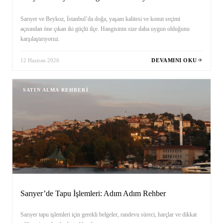
Sarıyer ve Beykoz, İstanbul’da doğa, yaşam kalitesi ve konut seçimi
açısından öne çıkan iki güçlü ilçe. Hangisinin size daha uygun olduğunu
karşılaştırıyoruz.
12 Haziran 2026
DEVAMINI OKU
SATIN ALMA REHBERI
Sarıyer’de Tapu İşlemleri: Adım Adım Rehber
Sarıyer tapu işlemleri için gerekli belgeler, randevu süreci, harçlar ve dikkat