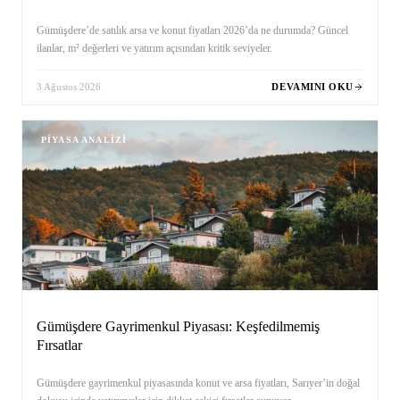
Gümüşdere’de satılık arsa ve konut fiyatları 2026’da ne durumda? Güncel
ilanlar, m² değerleri ve yatırım açısından kritik seviyeler.
3 Ağustos 2026
DEVAMINI OKU
PIYASA ANALIZI
Gümüşdere Gayrimenkul Piyasası: Keşfedilmemiş
Fırsatlar
Gümüşdere gayrimenkul piyasasında konut ve arsa fiyatları, Sarıyer’in doğal