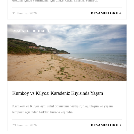
dokusu içinde yatırımcılar için dikkat çekici fırsatlar sunuyor.
31 Temmuz 2026
DEVAMINI OKU
MAHALLE REHBERI
Kumköy vs Kilyos: Karadeniz Kıyısında Yaşam
Kumköy ve Kilyos aynı sahil dokusunu paylaşır; plaj, ulaşım ve yaşam
temposu açısından farkları burada keşfedin.
29 Temmuz 2026
DEVAMINI OKU