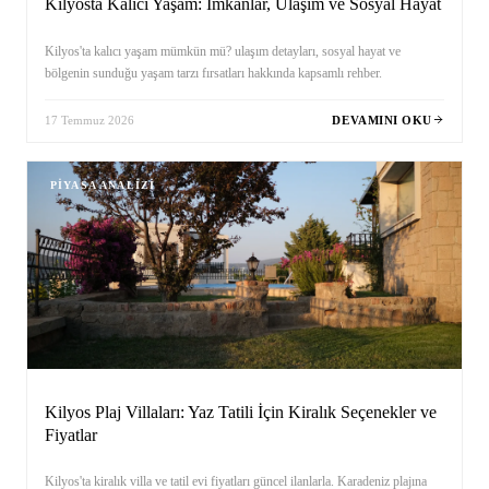
Kilyosta Kalıcı Yaşam: İmkânlar, Ulaşım ve Sosyal Hayat
Kilyos'ta kalıcı yaşam mümkün mü? ulaşım detayları, sosyal hayat ve
bölgenin sunduğu yaşam tarzı fırsatları hakkında kapsamlı rehber.
17 Temmuz 2026
DEVAMINI OKU
PIYASA ANALIZI
Kilyos Plaj Villaları: Yaz Tatili İçin Kiralık Seçenekler ve
Fiyatlar
Kilyos'ta kiralık villa ve tatil evi fiyatları güncel ilanlarla. Karadeniz plajına