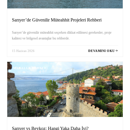
Sarıyer’de Güvenilir Müteahhit Projeleri Rehberi
Sarıyer’de güvenilir müteahhit seçerken dikkat edilmesi gerekenler, proje
kalitesi ve bölgesel avantajlar bu rehberde.
15 Haziran 2026
DEVAMINI OKU
MAHALLE REHBERI
Sarıyer vs Beykoz: Hangi Yaka Daha İyi?