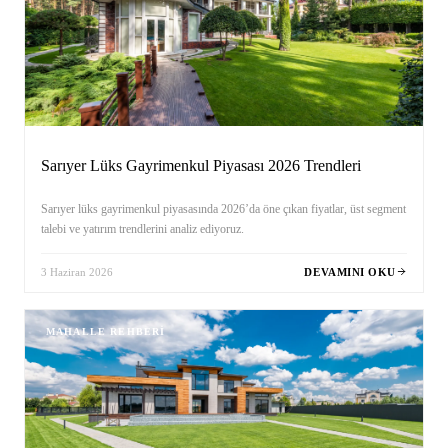
Sarıyer Lüks Gayrimenkul Piyasası 2026 Trendleri
Sarıyer lüks gayrimenkul piyasasında 2026’da öne çıkan fiyatlar, üst segment
talebi ve yatırım trendlerini analiz ediyoruz.
3 Haziran 2026
DEVAMINI OKU
MAHALLE REHBERI