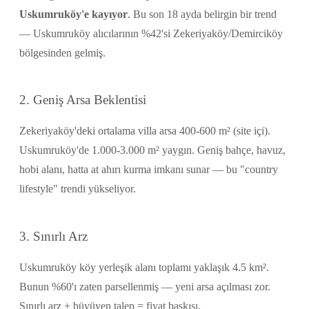
Uskumruköy'e kayıyor
. Bu son 18 ayda belirgin bir trend
— Uskumruköy alıcılarının %42'si Zekeriyaköy/Demirciköy
bölgesinden gelmiş.
2. Geniş Arsa Beklentisi
Zekeriyaköy'deki ortalama villa arsa 400-600 m² (site içi).
Uskumruköy'de 1.000-3.000 m² yaygın. Geniş bahçe, havuz,
hobi alanı, hatta at ahırı kurma imkanı sunar — bu "country
lifestyle" trendi yükseliyor.
3. Sınırlı Arz
Uskumruköy köy yerleşik alanı toplamı yaklaşık 4.5 km².
Bunun %60'ı zaten parsellenmiş — yeni arsa açılması zor.
Sınırlı arz + büyüyen talep = fiyat baskısı.