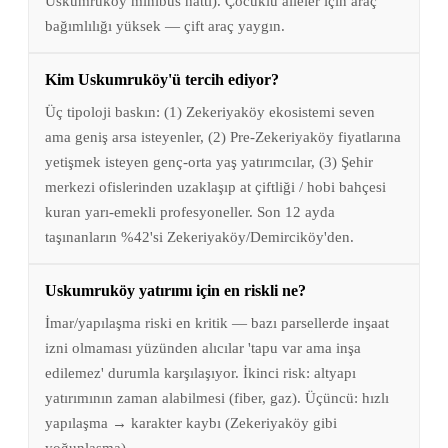
Uskumruköy minibüs hattı). Çocuklu aileler için araç
bağımlılığı yüksek — çift araç yaygın.
Kim Uskumruköy'ü tercih ediyor?
Üç tipoloji baskın: (1) Zekeriyaköy ekosistemi seven
ama geniş arsa isteyenler, (2) Pre-Zekeriyaköy fiyatlarına
yetişmek isteyen genç-orta yaş yatırımcılar, (3) Şehir
merkezi ofislerinden uzaklaşıp at çiftliği / hobi bahçesi
kuran yarı-emekli profesyoneller. Son 12 ayda
taşınanların %42'si Zekeriyaköy/Demirciköy'den.
Uskumruköy yatırımı için en riskli ne?
İmar/yapılaşma riski en kritik — bazı parsellerde inşaat
izni olmaması yüzünden alıcılar 'tapu var ama inşa
edilemez' durumla karşılaşıyor. İkinci risk: altyapı
yatırımının zaman alabilmesi (fiber, gaz). Üçüncü: hızlı
yapılaşma → karakter kaybı (Zekeriyaköy gibi
yoğunlaşma).