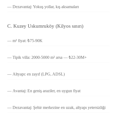
Dezavantaj: Yokuş yollar, kış aksamaları
C. Kuzey Uskumruköy (Kilyos sınırı)
m² fiyat: ₺75-90K
Tipik villa: 2000-5000 m² arsa — ₺22-30M+
Altyapı: en zayıf (LPG, ADSL)
Avantaj: En geniş araziler, en uygun fiyat
Dezavantaj: Şehir merkezine en uzak, altyapı yetersizliği