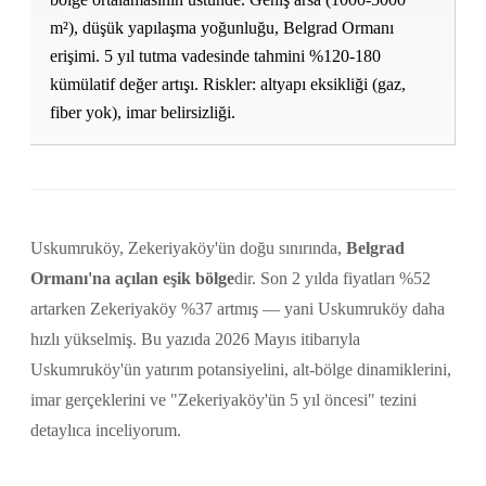
m²), düşük yapılaşma yoğunluğu, Belgrad Ormanı
erişimi. 5 yıl tutma vadesinde tahmini %120-180
kümülatif değer artışı. Riskler: altyapı eksikliği (gaz,
fiber yok), imar belirsizliği.
Uskumruköy, Zekeriyaköy'ün doğu sınırında,
Belgrad
Ormanı'na açılan eşik bölge
dir. Son 2 yılda fiyatları %52
artarken Zekeriyaköy %37 artmış — yani Uskumruköy daha
hızlı yükselmiş. Bu yazıda 2026 Mayıs itibarıyla
Uskumruköy'ün yatırım potansiyelini, alt-bölge dinamiklerini,
imar gerçeklerini ve "Zekeriyaköy'ün 5 yıl öncesi" tezini
detaylıca inceliyorum.