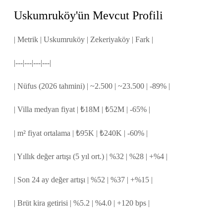
Uskumruköy'ün Mevcut Profili
| Metrik | Uskumruköy | Zekeriyaköy | Fark |
|---|---|---|---|
| Nüfus (2026 tahmini) | ~2.500 | ~23.500 | -89% |
| Villa medyan fiyat | ₺18M | ₺52M | -65% |
| m² fiyat ortalama | ₺95K | ₺240K | -60% |
| Yıllık değer artışı (5 yıl ort.) | %32 | %28 | +%4 |
| Son 24 ay değer artışı | %52 | %37 | +%15 |
| Brüt kira getirisi | %5.2 | %4.0 | +120 bps |