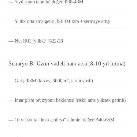
5 yıl sonra tahmini değer: ₺38-48M
Yıllık ortalama getiri: ₺3-4M kira + sermaye artışı
Net IRR (yıllık): %22-28
Senaryo B: Uzun vadeli ham arsa (8-10 yıl tutma)
Giriş: ₺8M (kuzey, 3000 m², tarım vasfı)
İmar planı revizyonu beklentisi (riskli ama yüksek getirili)
10 yıl sonra "imar açılırsa" tahmini değer: ₺40-65M