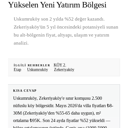
Yükselen Yeni Yatırım Bölgesi
Uskumruköy son 2 yılda %52 değer kazandı.
Zekeriyaköy'ün 5 yıl öncesindeki potansiyeli sunan
bu alt-bölgenin fiyat, altyapı, ulaşım ve yatırım
analizi.
KÖY 2.
İLGILI REHBERLER
Etap
·
Uskumruköy
·
Zekeriyaköy
KISA CEVAP
Uskumruköy, Zekeriyaköy'e sınır komşusu 2.500
nüfuslu köy bölgesidir. Mayıs 2026'da villa fiyatları ₺8-
30M (Zekeriyaköy'den %55-65 daha uygun), m²
ortalama ₺95K. Son 24 ayda fiyatlar %52 yükseldi —
bölge ortalamasının üstünde. Geniş arsa (1000-5000