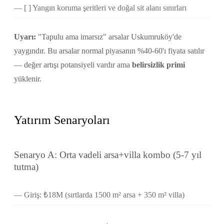
[ ] Yangın koruma şeritleri ve doğal sit alanı sınırları
Uyarı:
"Tapulu ama imarsız" arsalar Uskumruköy'de
yaygındır. Bu arsalar normal piyasanın %40-60'ı fiyata satılır
— değer artışı potansiyeli vardır ama
belirsizlik primi
yüklenir.
Yatırım Senaryoları
Senaryo A: Orta vadeli arsa+villa kombo (5-7 yıl
tutma)
Giriş: ₺18M (sırtlarda 1500 m² arsa + 350 m² villa)