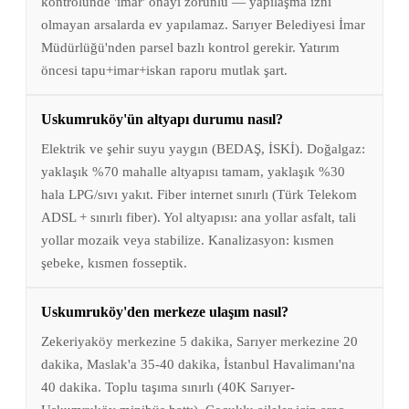
kontrolünde 'imar' onayı zorunlu — yapılaşma izni
olmayan arsalarda ev yapılamaz. Sarıyer Belediyesi İmar
Müdürlüğü'nden parsel bazlı kontrol gerekir. Yatırım
öncesi tapu+imar+iskan raporu mutlak şart.
Uskumruköy'ün altyapı durumu nasıl?
Elektrik ve şehir suyu yaygın (BEDAŞ, İSKİ). Doğalgaz:
yaklaşık %70 mahalle altyapısı tamam, yaklaşık %30
hala LPG/sıvı yakıt. Fiber internet sınırlı (Türk Telekom
ADSL + sınırlı fiber). Yol altyapısı: ana yollar asfalt, tali
yollar mozaik veya stabilize. Kanalizasyon: kısmen
şebeke, kısmen fosseptik.
Uskumruköy'den merkeze ulaşım nasıl?
Zekeriyaköy merkezine 5 dakika, Sarıyer merkezine 20
dakika, Maslak'a 35-40 dakika, İstanbul Havalimanı'na
40 dakika. Toplu taşıma sınırlı (40K Sarıyer-