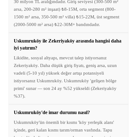
30 milyon TL aralığındadır. Giriş seviyesi (300-500 m²
arsa, 200-280 m² inşaat) ₺8-15M, orta segment (800-
1500 m² arsa, 350-500 m² villa) ₺15-22M, üst segment
(2000-5000 m² arsa) ₺22-30M+ bandındadır.
Uskumruköy ile Zekeriyaköy arasında hangisi daha
iyi yatırım?
Likidite, sosyal altyapı, mevcut talep istiyorsanız
Zekeriyaköy. Daha düşük giriş fiyatı, geniş arsa, uzun
vadeli (5-10 yıl) yüksek değer artışı potansiyeli
istiyorsanız Uskumruköy. Uskumruköy 'gelişen bölge
primi' sunar — son 24 ay %52 yükseldi (Zekeriyaköy
%37).
Uskumruköy'de imar durumu nasıl?
Uskumruköy'ün önemli bir kısmı 'köy yerleşik alanı'
içinde, geri kalan kısmı tarım/orman vasfında. Tapu