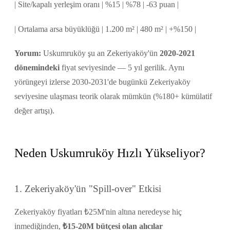
| Site/kapalı yerleşim oranı | %15 | %78 | -63 puan |
| Ortalama arsa büyüklüğü | 1.200 m² | 480 m² | +%150 |
Yorum:
Uskumruköy şu an Zekeriyaköy'ün
2020-2021
dönemindeki
fiyat seviyesinde — 5 yıl gerilik. Aynı
yörüngeyi izlerse 2030-2031'de bugünkü Zekeriyaköy
seviyesine ulaşması teorik olarak mümkün (%180+ kümülatif
değer artışı).
Neden Uskumruköy Hızlı Yükseliyor?
1. Zekeriyaköy'ün "Spill-over" Etkisi
Zekeriyaköy fiyatları ₺25M'nin altına neredeyse hiç
inmediğinden,
₺15-20M bütçesi olan alıcılar