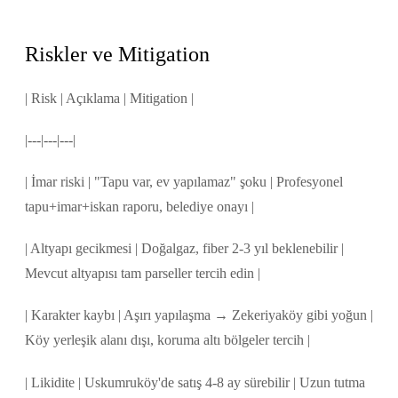
Riskler ve Mitigation
| Risk | Açıklama | Mitigation |
|---|---|---|
| İmar riski | "Tapu var, ev yapılamaz" şoku | Profesyonel
tapu+imar+iskan raporu, belediye onayı |
| Altyapı gecikmesi | Doğalgaz, fiber 2-3 yıl beklenebilir |
Mevcut altyapısı tam parseller tercih edin |
| Karakter kaybı | Aşırı yapılaşma → Zekeriyaköy gibi yoğun |
Köy yerleşik alanı dışı, koruma altı bölgeler tercih |
| Likidite | Uskumruköy'de satış 4-8 ay sürebilir | Uzun tutma