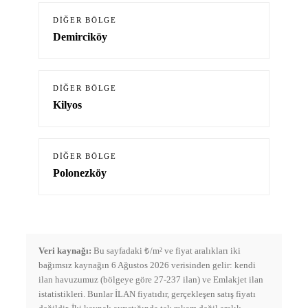
DIĞER BÖLGE
Demirciköy
DIĞER BÖLGE
Kilyos
DIĞER BÖLGE
Polonezköy
Veri kaynağı:
Bu sayfadaki ₺/m² ve fiyat aralıkları iki
bağımsız kaynağın 6 Ağustos 2026 verisinden gelir: kendi
ilan havuzumuz (bölgeye göre 27-237 ilan) ve Emlakjet ilan
istatistikleri. Bunlar İLAN fiyatıdır, gerçekleşen satış fiyatı