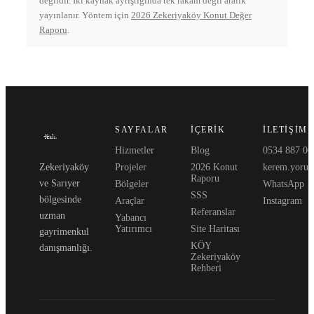
değildir. İki kaynak ayrıştığında tek rakam değil aralık
yayınlanır. Yöntem için
2026 Zekeriyaköy Konut Değer
Raporu
.
SAYFALAR
İÇERIK
İLETIŞIM
Hizmetler
Blog
0534 887 06
Zekeriyaköy
Projeler
2026 Konut
kerem.yoruk
Raporu
ve Sarıyer
Bölgeler
WhatsApp
SSS
bölgesinde
Araçlar
Instagram
Referanslar
uzman
Yabancı
Yatırımcı
Site Haritası
gayrimenkul
KÖY
danışmanlığı.
Zekeriyaköy
Rehberi