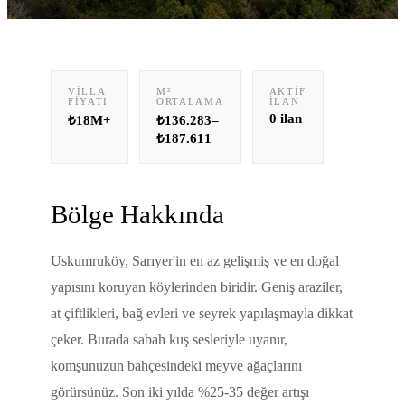
VILLA
M²
AKTIF
FIYATI
ORTALAMA
İLAN
0
ilan
₺18M+
₺136.283–
₺187.611
Bölge Hakkında
Uskumruköy, Sarıyer'in en az gelişmiş ve en doğal
yapısını koruyan köylerinden biridir. Geniş araziler,
at çiftlikleri, bağ evleri ve seyrek yapılaşmayla dikkat
çeker. Burada sabah kuş sesleriyle uyanır,
komşunuzun bahçesindeki meyve ağaçlarını
görürsünüz. Son iki yılda %25-35 değer artışı