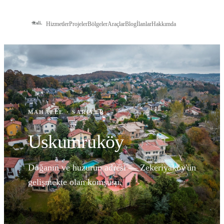
Hizmetler
Projeler
Bölgeler
Araçlar
Blog
İlanlar
Hakkımda
İLETIŞIM
MAHALLE
·
SARIYER
Uskumruköy
Doğanın ve huzurun adresi — Zekeriyaköy'ün
gelişmekte olan komşusu.