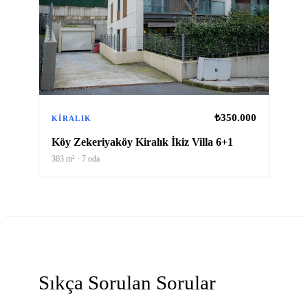
₺350.000
KIRALIK
Köy Zekeriyaköy Kiralık İkiz Villa 6+1
303
m² ·
7
oda
Sıkça Sorulan Sorular