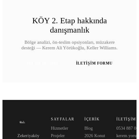
KÖY 2. Etap
hakkında
danışmanlık
Bölge analizi, ön-teslim opsiyonları, müzakere
desteği — Kerem Ali Yörükoğlu, Keller Williams.
+90 534 887 0606
İLETIŞIM FORMU
SAYFALAR
İÇERIK
İLETIŞIM
Hizmetler
Blog
0534 887 06
Zekeriyaköy
Projeler
2026 Konut
kerem.yoruk