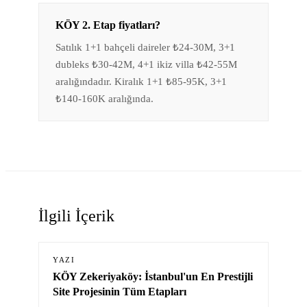
KÖY 2. Etap fiyatları?
Satılık 1+1 bahçeli daireler ₺24-30M, 3+1
dubleks ₺30-42M, 4+1 ikiz villa ₺42-55M
aralığındadır. Kiralık 1+1 ₺85-95K, 3+1
₺140-160K aralığında.
İlgili İçerik
YAZI
KÖY Zekeriyaköy: İstanbul'un En Prestijli
Site Projesinin Tüm Etapları