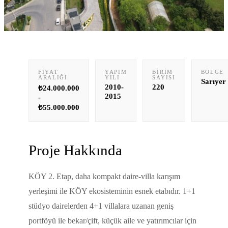
FIYAT
YAPIM
BIRIM
BÖLGE
ARALIĞI
YILI
SAYISI
Sarıyer
2010-
220
₺24.000.000
2015
-
₺55.000.000
Proje Hakkında
KÖY 2. Etap, daha kompakt daire-villa karışım
yerleşimi ile KÖY ekosisteminin esnek etabıdır. 1+1
stüdyo dairelerden 4+1 villalara uzanan geniş
portföyü ile bekar/çift, küçük aile ve yatırımcılar için