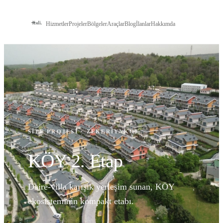
Hizmetler
Projeler
Bölgeler
Araçlar
Blog
İlanlar
Hakkımda
İLETIŞIM
SITE PROJESI · ZEKERIYAKÖY
KÖY 2. Etap
Daire-villa karışık yerleşim sunan, KÖY
ekosisteminin kompakt etabı.