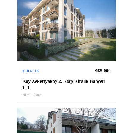
₺85.000
KIRALIK
Köy Zekeriyaköy 2. Etap Kiralık Bahçeli
1+1
70
m² ·
2
oda