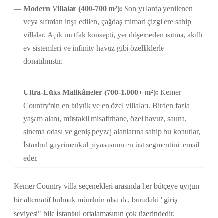
Modern Villalar (400-700 m²):
Son yıllarda yenilenen
veya sıfırdan inşa edilen, çağdaş mimari çizgilere sahip
villalar. Açık mutfak konsepti, yer döşemeden ısıtma, akıllı
ev sistemleri ve infinity havuz gibi özelliklerle
donatılmıştır.
Ultra-Lüks Malikâneler (700-1.000+ m²):
Kemer
Country'nin en büyük ve en özel villaları. Birden fazla
yaşam alanı, müstakil misafirhane, özel havuz, sauna,
sinema odası ve geniş peyzaj alanlarına sahip bu konutlar,
İstanbul gayrimenkul piyasasının en üst segmentini temsil
eder.
Kemer Country villa seçenekleri arasında her bütçeye uygun
bir alternatif bulmak mümkün olsa da, buradaki "giriş
seviyesi" bile İstanbul ortalamasının çok üzerindedir.