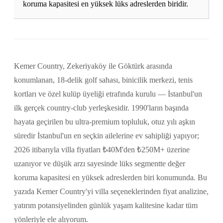
koruma kapasitesi en yüksek lüks adreslerden biridir.
Kemer Country, Zekeriyaköy ile Göktürk arasında
konumlanan, 18-delik golf sahası, binicilik merkezi, tenis
kortları ve özel kulüp üyeliği etrafında kurulu — İstanbul'un
ilk gerçek country-club yerleşkesidir. 1990'ların başında
hayata geçirilen bu ultra-premium topluluk, otuz yılı aşkın
süredir İstanbul'un en seçkin ailelerine ev sahipliği yapıyor;
2026 itibarıyla villa fiyatları ₺40M'den ₺250M+ üzerine
uzanıyor ve düşük arzı sayesinde lüks segmentte değer
koruma kapasitesi en yüksek adreslerden biri konumunda. Bu
yazıda Kemer Country'yi villa seçeneklerinden fiyat analizine,
yatırım potansiyelinden günlük yaşam kalitesine kadar tüm
yönleriyle ele alıyorum.