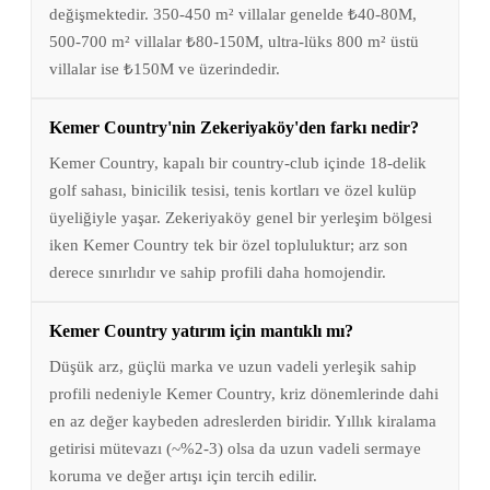
değişmektedir. 350-450 m² villalar genelde ₺40-80M,
500-700 m² villalar ₺80-150M, ultra-lüks 800 m² üstü
villalar ise ₺150M ve üzerindedir.
Kemer Country'nin Zekeriyaköy'den farkı nedir?
Kemer Country, kapalı bir country-club içinde 18-delik
golf sahası, binicilik tesisi, tenis kortları ve özel kulüp
üyeliğiyle yaşar. Zekeriyaköy genel bir yerleşim bölgesi
iken Kemer Country tek bir özel topluluktur; arz son
derece sınırlıdır ve sahip profili daha homojendir.
Kemer Country yatırım için mantıklı mı?
Düşük arz, güçlü marka ve uzun vadeli yerleşik sahip
profili nedeniyle Kemer Country, kriz dönemlerinde dahi
en az değer kaybeden adreslerden biridir. Yıllık kiralama
getirisi mütevazı (~%2-3) olsa da uzun vadeli sermaye
koruma ve değer artışı için tercih edilir.