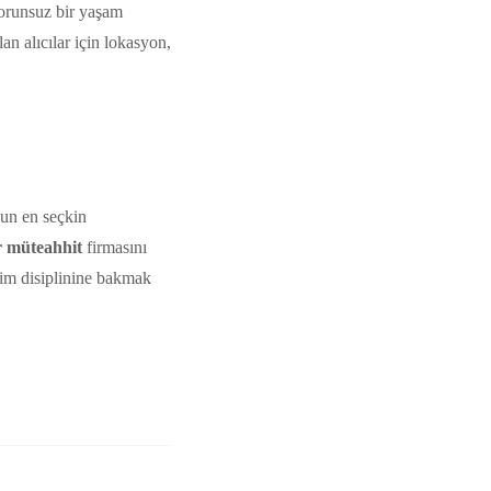
sorunsuz bir yaşam
an alıcılar için lokasyon,
’un en seçkin
r müteahhit
firmasını
tim disiplinine bakmak