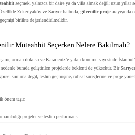
teahhit
seçmek, yalnızca bir daire ya da villa almak değil; uzun yıllar 
 Özellikle Zekeriyaköy ve Sarıyer hattında,
güvenilir proje
arayışında ol
geçmişi birlikte değerlendirilmelidir.
nilir Müteahhit Seçerken Nelere Bakılmalı?
 yaşamı, orman dokusu ve Karadeniz’e yakın konumu sayesinde İstanbul
 nedenle burada geliştirilen projelerde beklenti de yüksektir. Bir
Sarıye
görsel sunuma değil, teslim geçmişine, ruhsat süreçlerine ve proje yöne
ik önem taşır:
amamladığı projeler ve teslim performansı