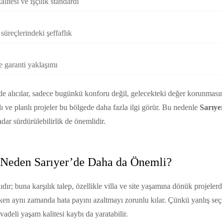
itesi ve işçilik standardı
süreçlerindeki şeffaflık
e garanti yaklaşımı
de alıcılar, sadece bugünkü konforu değil, gelecekteki değer korunmas
lı ve planlı projeler bu bölgede daha fazla ilgi görür. Bu nedenle
Sarıye
dar sürdürülebilirlik de önemlidir.
e Neden Sarıyer’de Daha da Önemli?
rlıdır; buna karşılık talep, özellikle villa ve site yaşamına dönük projele
ırken aynı zamanda hata payını azaltmayı zorunlu kılar. Çünkü yanlış seçi
adeli yaşam kalitesi kaybı da yaratabilir.