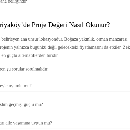
aha belirgindir.
riyaköy’de Proje Değeri Nasıl Okunur?
i belirleyen ana unsur lokasyondur. Boğaza yakınlık, orman manzarası, ö
projenin yalnızca bugünkü değil gelecekteki fiyatlamasını da etkiler. Ze
 en güçlü alternatiflerden biridir.
ken şu sorular sorulmalıdır:
reyle uyumlu mu?
eslim geçmişi güçlü mü?
ları aile yaşamına uygun mu?