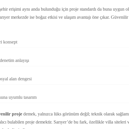
ehir erişimi aynı anda bulunduğu için proje standardı da buna uygun o
yer merkezde ise boğaz etkisi ve ulaşım avantajı öne çıkar. Güvenilir bi
i konsept
denetim anlayışı
osyal alan dengesi
suna uyumlu tasarım
enilir proje
demek, yalnızca lüks görünüm değil; teknik olarak sağlam, 
ıcı bulabilen proje demektir. Sarıyer’de bu fark, özellikle villa siteler