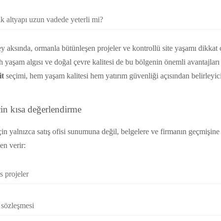
ik altyapı uzun vadede yeterli mi?
ey aksında, ormanla bütünleşen projeler ve kontrollü site yaşamı dikkat
h yaşam algısı ve doğal çevre kalitesi de bu bölgenin önemli avantajları
it
seçimi, hem yaşam kalitesi hem yatırım güvenliği açısından belirleyici
çin kısa değerlendirme
in yalnızca satış ofisi sunumuna değil, belgelere ve firmanın geçmişin
en verir:
 projeler
ş sözleşmesi