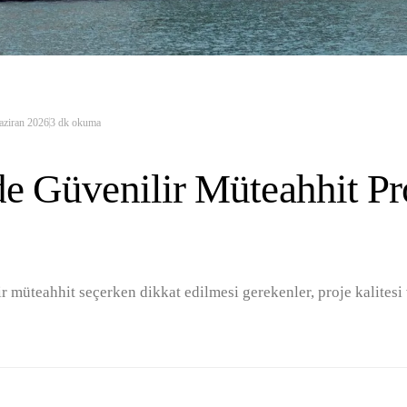
aziran 2026
3
dk okuma
de Güvenilir Müteahhit Pro
r müteahhit seçerken dikkat edilmesi gerekenler, proje kalitesi