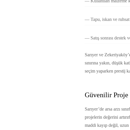
Kullanılan malzeme kal
Tapu, iskan ve ruhsat 
Satış sonrası destek v
Sarıyer ve Zekeriyaköy’
sınırına yakın, düşük kat
seçim yaparken prestij ka
Güvenilir Proj
Sarıyer’de arsa arzı sını
projelerin değerini artır
maddi kayıp değil, uzun v