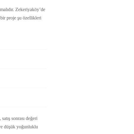
lmalıdır. Zekeriyaköy’de
r proje şu özellikleri
satış sonrası değeri
i ve düşük yoğunluklu