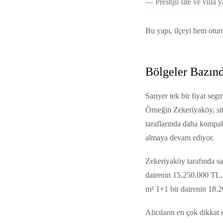
Prestijli site ve villa 
Bu yapı, ilçeyi hem otur
Bölgeler Bazınd
Sarıyer tek bir fiyat seg
Örneğin Zekeriyaköy, sit
taraflarında daha kompak
almaya devam ediyor.
Zekeriyaköy tarafında sa
dairenin 15.250.000 TL, 
m² 1+1 bir dairenin 18.2
Alıcıların en çok dikkat 