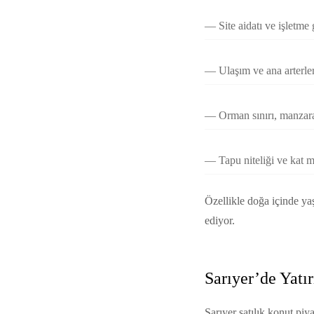
Site aidatı ve işletme 
Ulaşım ve ana arterle
Orman sınırı, manza
Tapu niteliği ve kat 
Özellikle doğa içinde ya
ediyor.
Sarıyer’de Yat
Sarıyer satılık konut piy