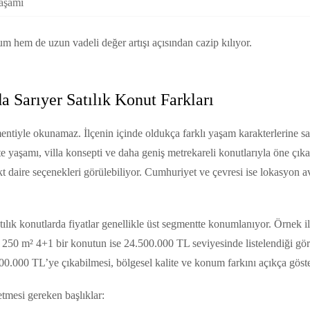
yaşamı
um hem de uzun vadeli değer artışı açısından cazip kılıyor.
a Sarıyer Satılık Konut Farkları
mentiyle okunamaz. İlçenin içinde oldukça farklı yaşam karakterlerine sah
e yaşamı, villa konsepti ve daha geniş metrekareli konutlarıyla öne çı
t daire seçenekleri görülebiliyor. Cumhuriyet ve çevresi ise lokasyon av
tılık konutlarda fiyatlar genellikle üst segmentte konumlanıyor. Örnek 
250 m² 4+1 bir konutun ise 24.500.000 TL seviyesinde listelendiği gör
00.000 TL’ye çıkabilmesi, bölgesel kalite ve konum farkını açıkça göste
etmesi gereken başlıklar: