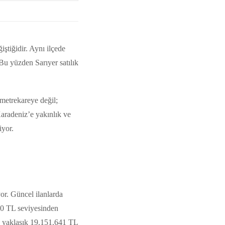
iştiğidir. Aynı ilçede
Bu yüzden Sarıyer satılık
.
 metrekareye değil;
aradeniz’e yakınlık ve
iyor.
yor. Güncel ilanlarda
.000 TL seviyesinden
se yaklaşık 19.151.641 TL