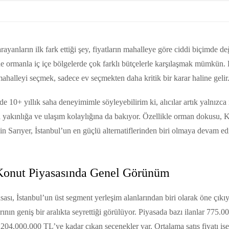
rayanların ilk fark ettiği şey, fiyatların mahalleye göre ciddi biçimde değ
e ormanla iç içe bölgelerde çok farklı bütçelerle karşılaşmak mümkün. 
ahalleyi seçmek, sadece ev seçmekten daha kritik bir karar haline gelir
e 10+ yıllık saha deneyimimle söyleyebilirim ki, alıcılar artık yalnızca
 yakınlığa ve ulaşım kolaylığına da bakıyor. Özellikle orman dokusu, K
in Sarıyer, İstanbul’un en güçlü alternatiflerinden biri olmaya devam ed
 Konut Piyasasında Genel Görünüm
asası, İstanbul’un üst segment yerleşim alanlarından biri olarak öne çıkı
larının geniş bir aralıkta seyrettiği görülüyor. Piyasada bazı ilanlar 775
 204.000.000 TL’ye kadar çıkan seçenekler var. Ortalama satış fiyatı i