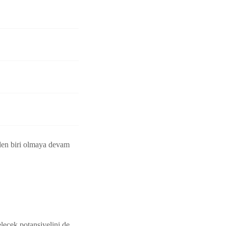
nden biri olmaya devam
elecek potansiyelini de