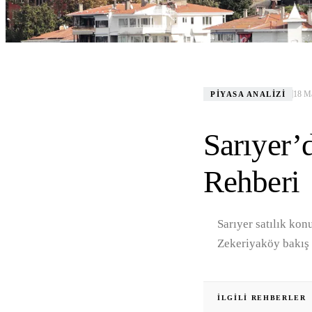
18 M
PIYASA ANALIZI
Sarıyer’
Rehberi
Sarıyer satılık kon
Zekeriyaköy bakış 
İLGILI REHBERLER