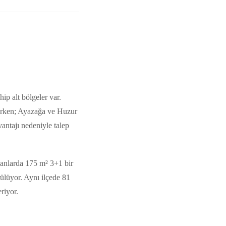
ip alt bölgeler var.
karken; Ayazağa ve Huzur
antajı nedeniyle talep
ilanlarda 175 m² 3+1 bir
ülüyor. Aynı ilçede 81
riyor.