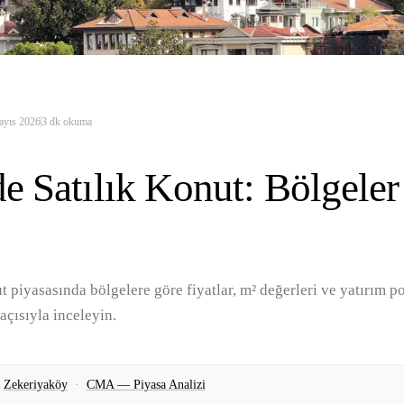
ayıs 2026
3
dk okuma
de Satılık Konut: Bölgeler
ut piyasasında bölgelere göre fiyatlar, m² değerleri ve yatırım p
açısıyla inceleyin.
Zekeriyaköy
·
CMA — Piyasa Analizi