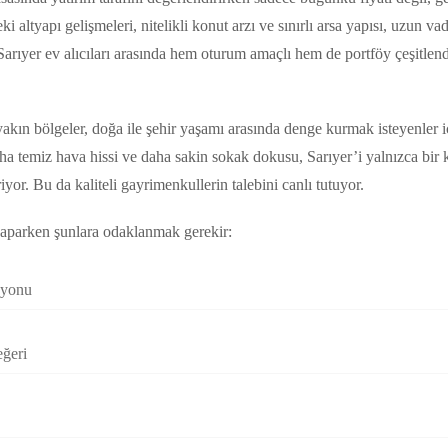
 altyapı gelişmeleri, nitelikli konut arzı ve sınırlı arsa yapısı, uzun v
Sarıyer ev alıcıları arasında hem oturum amaçlı hem de portföy çeşitlend
yakın bölgeler, doğa ile şehir yaşamı arasında denge kurmak isteyenler i
ha temiz hava hissi ve daha sakin sokak dokusu, Sarıyer’i yalnızca bir k
iyor. Bu da kaliteli gayrimenkullerin talebini canlı tutuyor.
yaparken şunlara odaklanmak gerekir:
syonu
eğeri