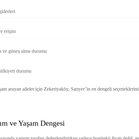
giderleri
re erişim
ra ve güneş alma durumu
mülkiyeti durumu
şam arayan aileler için Zekeriyaköy, Sarıyer’in en dengeli seçenekleri
ırım ve Yaşam Dengesi
asasında yatırım tarafını değerlendirirken sadece bugünkü fiyatı değil, g