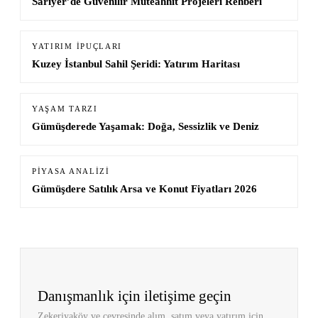
Sarıyer’de Güvenilir Müteahhit Projeleri Rehberi
YATIRIM İPUÇLARI
Kuzey İstanbul Sahil Şeridi: Yatırım Haritası
YAŞAM TARZI
Gümüşderede Yaşamak: Doğa, Sessizlik ve Deniz
PIYASA ANALIZI
Gümüşdere Satılık Arsa ve Konut Fiyatları 2026
Danışmanlık için iletişime geçin
Zekeriyaköy ve çevresinde alım, satım veya yatırım için