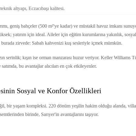
eknik altyapı, Eczacıbaşı kalitesi.
sarımı, geniş bahçeler (500 m²'ye kadar) ve müstakil havuz imkanı sunu
yüksek; yatırım için ideal. Aileler için eğitim kurumlarına yakınlık, sosya
ı burada zirvede: Sabah kahvenizi kuş sesleriyle içmek mümkün.
zın serinlik; kışın ise orman manzarası huzur veriyor. Keller Williams T
atımda, bu avantajlar alıcıları en çok etkileyenler.
inin Sosyal ve Konfor Özellikleri
l, bir yaşam kompleksi. 220 dönüm yeşilin hakim olduğu alanda, villal
emtlerinden birinde, Sarıyer'in avantajlarını taşıyor.