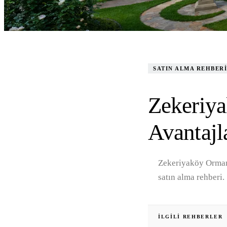
SATIN ALMA REHBER
Zekeriya
Avantajl
Zekeriyaköy Ormanad
satın alma rehberi. 
İLGILI REHBERLER