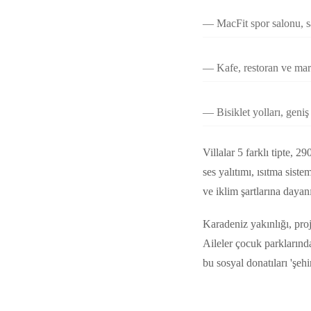
MacFit spor salonu, s
Kafe, restoran ve mark
Bisiklet yolları, geni
Villalar 5 farklı tipte, 2
ses yalıtımı, ısıtma sist
ve iklim şartlarına dayanı
Karadeniz yakınlığı, proj
Aileler çocuk parklarında
bu sosyal donatıları 'şehir