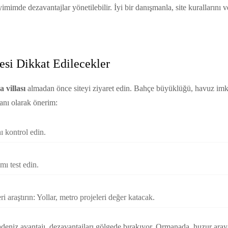
imimde dezavantajlar yönetilebilir. İyi bir danışmanla, site kurallarını 
si Dikkat Edilecekler
villası
almadan önce siteyi ziyaret edin. Bahçe büyüklüğü, havuz imka
anı olarak önerim:
nı kontrol edin.
ımı test edin.
i araştırın: Yollar, metro projeleri değer katacak.
eniz avantajı, dezavantajları gölgede bırakıyor. Ormanada, huzur arayan