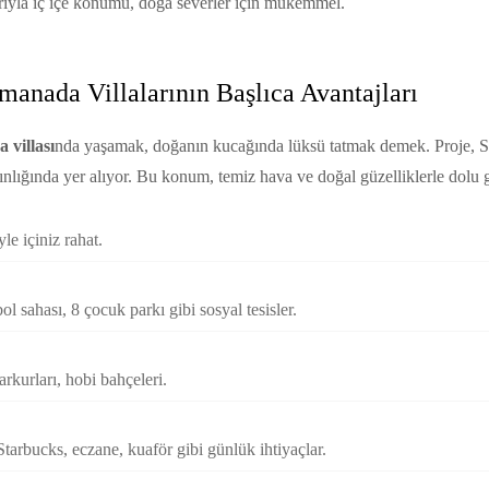
ıyla iç içe konumu, doğa severler için mükemmel.
anada Villalarının Başlıca Avantajları
villası
nda yaşamak, doğanın kucağında lüksü tatmak demek. Proje, Sa
lığında yer alıyor. Bu konum, temiz hava ve doğal güzelliklerle dolu g
le içiniz rahat.
ol sahası, 8 çocuk parkı gibi sosyal tesisler.
rkurları, hobi bahçeleri.
Starbucks, eczane, kuaför gibi günlük ihtiyaçlar.