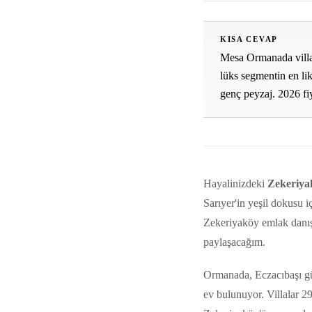
KISA CEVAP
Mesa Ormanada villal
lüks segmentin en liki
genç peyzaj. 2026 fi
Hayalinizdeki
Zekeriya
Sarıyer'in yeşil dokusu iç
Zekeriyaköy emlak danışm
paylaşacağım.
Ormanada, Eczacıbaşı güv
ev bulunuyor. Villalar 2