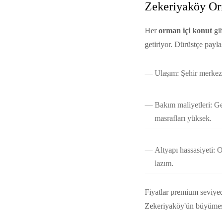
Zekeriyaköy Orm
Her
orman içi konut
gi
getiriyor. Dürüstçe payla
Ulaşım: Şehir merkezin
Bakım maliyetleri: G
masrafları yüksek.
Altyapı hassasiyeti: O
lazım.
Fiyatlar premium seviyede
Zekeriyaköy'ün büyümesiy