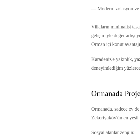
Modern izolasyon ve t
Villaların minimalist ta
gelişimiyle değer artışı 
Orman içi konut avantaj
Karadeniz'e yakınlık, ya
deneyimlediğim yüzlerce s
Ormanada Projes
Ormanada, sadece ev deği
Zekeriyaköy'ün en yeşil s
Sosyal alanlar zengin: