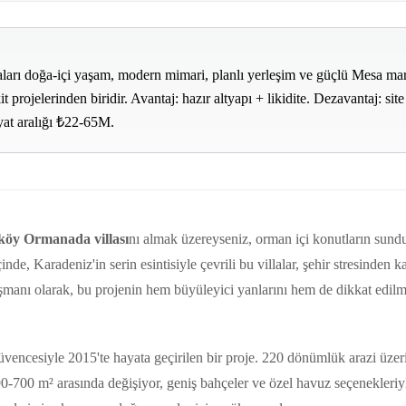
arı doğa-içi yaşam, modern mimari, planlı yerleşim ve güçlü Mesa marka
t projelerinden biridir. Avantaj: hazır altyapı + likidite. Dezavantaj: site
yat aralığı ₺22-65M.
köy Ormanada villası
nı almak üzereyseniz, orman içi konutların sun
inde, Karadeniz'in serin esintisiyle çevrili bu villalar, şehir stresinden k
anı olarak, bu projenin hem büyüleyici yanlarını hem de dikkat edilm
encesiyle 2015'te hayata geçirilen bir proje. 220 dönümlük arazi üzeri
90-700 m² arasında değişiyor, geniş bahçeler ve özel havuz seçenekleriy