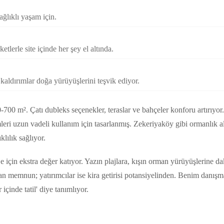
ağlıklı yaşam için.
etlerle site içinde her şey el altında.
ş kaldırımlar doğa yürüyüşlerini teşvik ediyor.
90-700 m². Çatı dubleks seçenekler, teraslar ve bahçeler konforu artırıyor.
emleri uzun vadeli kullanım için tasarlanmış. Zekeriyaköy gibi ormanlık 
klılık sağlıyor.
e için ekstra değer katıyor. Yazın plajlara, kışın orman yürüyüşlerine da
n memnun; yatırımcılar ise kira getirisi potansiyelinden. Benim danışma
 içinde tatil' diye tanımlıyor.