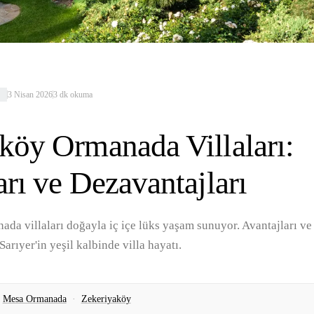
3 Nisan 2026
3
dk okuma
I
köy Ormanada Villaları:
arı ve Dezavantajları
a villaları doğayla iç içe lüks yaşam sunuyor. Avantajları ve 
Sarıyer'in yeşil kalbinde villa hayatı.
Mesa Ormanada
·
Zekeriyaköy