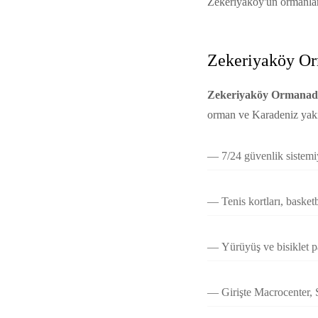
Zekeriyaköy'ün ormanlar
Zekeriyaköy Orm
Zekeriyaköy Ormanada 
orman ve Karadeniz yakın
7/24 güvenlik sistemiy
Tenis kortları, basketb
Yürüyüş ve bisiklet pa
Girişte Macrocenter, 