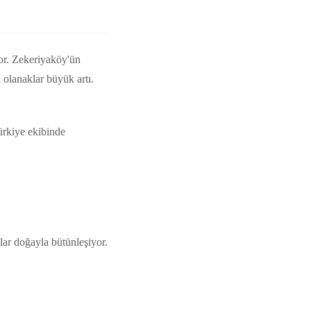
yor. Zekeriyaköy'ün
l olanaklar büyük artı.
ürkiye ekibinde
ar doğayla bütünleşiyor.