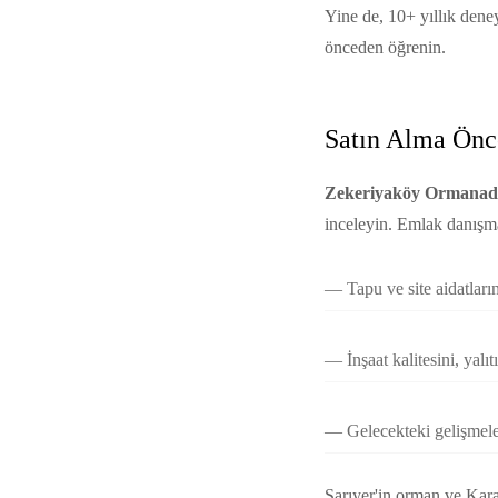
Yine de, 10+ yıllık deney
önceden öğrenin.
Satın Alma Önce
Zekeriyaköy Ormanada 
inceleyin. Emlak danışm
Tapu ve site aidatları
İnşaat kalitesini, yalıt
Gelecekteki gelişmeler
Sarıyer'in orman ve Karad