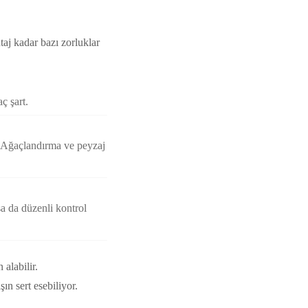
j kadar bazı zorluklar
ç şart.
. Ağaçlandırma ve peyzaj
sa da düzenli kontrol
 alabilir.
n sert esebiliyor.