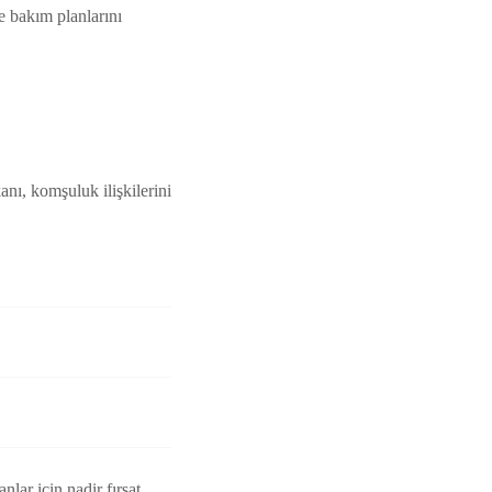
ve bakım planlarını
nı, komşuluk ilişkilerini
lar için nadir fırsat.