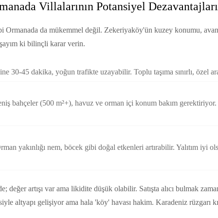
anada Villalarının Potansiyel Dezavantajları
bi Ormanada da mükemmel değil. Zekeriyaköy'ün kuzey konumu, avanta
şayım ki bilinçli karar verin.
e 30-45 dakika, yoğun trafikte uzayabilir. Toplu taşıma sınırlı, özel ara
eniş bahçeler (500 m²+), havuz ve orman içi konum bakım gerektiriyor
rman yakınlığı nem, böcek gibi doğal etkenleri artırabilir. Yalıtım iyi ol
; değer artışı var ama likidite düşük olabilir. Satışta alıcı bulmak zaman
le altyapı gelişiyor ama hala 'köy' havası hakim. Karadeniz rüzgarı kışı