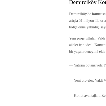
Demirciköy Konu
Demirciköy'de
konut
seç
artışla 51 milyon TL ort
bölgelerine yakınlığı saye
Yeni proje villalar, Vald
aileler için ideal.
Konut
bir yaşam deneyimi elde 
Yatırım potansiyeli: 
Yeni projeler: Valdi 
Konut avantajları: Ze