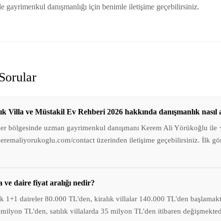
 gayrimenkul danışmanlığı için benimle iletişime geçebilirsiniz.
Sorular
ık Villa ve Müstakil Ev Rehberi 2026 hakkında danışmanlık nasıl a
yer bölgesinde uzman gayrimenkul danışmanı Kerem Ali Yörükoğlu ile
remaliyorukoglu.com/contact üzerinden iletişime geçebilirsiniz. İlk g
 ve daire fiyat aralığı nedir?
k 1+1 daireler 80.000 TL'den, kiralık villalar 140.000 TL'den başlamakta
4 milyon TL'den, satılık villalarda 35 milyon TL'den itibaren değişmekted