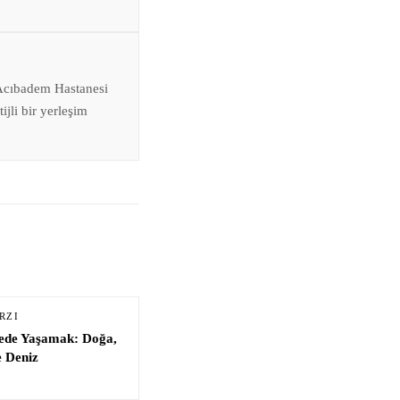
 Acıbadem Hastanesi
jli bir yerleşim
RZI
de Yaşamak: Doğa,
e Deniz