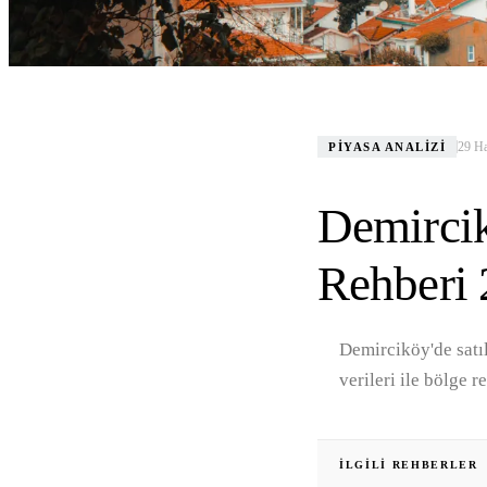
29 Ha
PIYASA ANALIZI
Demircik
Rehberi
Demirciköy'de satıl
verileri ile bölge r
İLGILI REHBERLER