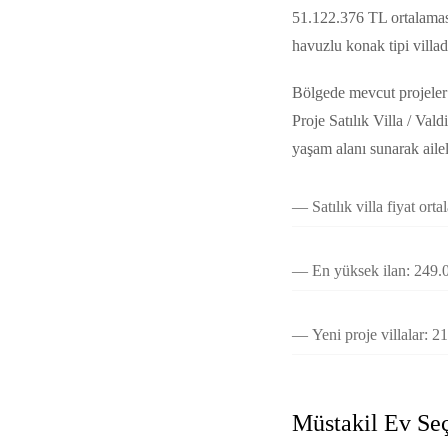
51.122.376 TL ortalaması
havuzlu konak tipi villa
Bölgede mevcut projeler 
Proje Satılık Villa / Val
yaşam alanı sunarak ailel
Satılık villa fiyat or
En yüksek ilan: 249.0
Yeni proje villalar: 
Müstakil Ev Se