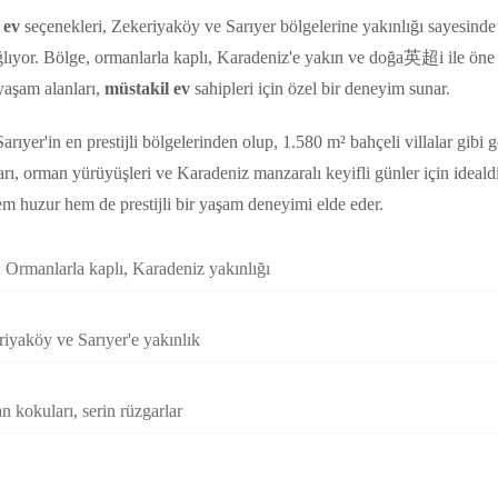
 ev
seçenekleri, Zekeriyaköy ve Sarıyer bölgelerine yakınlığı sayesind
ğlıyor. Bölge, ormanlarla kaplı, Karadeniz'e yakın ve doğa英超i ile öne
 yaşam alanları,
müstakil ev
sahipleri için özel bir deneyim sunar.
rıyer'in en prestijli bölgelerinden olup, 1.580 m² bahçeli villalar gibi 
arı, orman yürüyüşleri ve Karadeniz manzaralı keyifli günler için ideald
em huzur hem de prestijli bir yaşam deneyimi elde eder.
 Ormanlarla kaplı, Karadeniz yakınlığı
riyaköy ve Sarıyer'e yakınlık
 kokuları, serin rüzgarlar