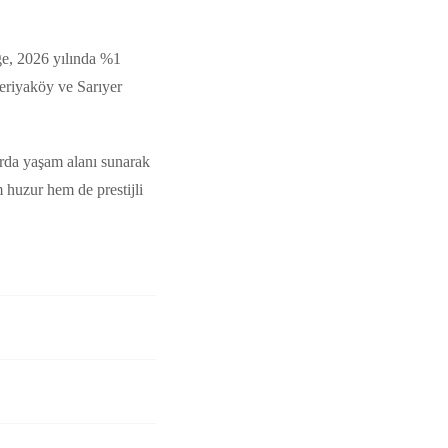
lge, 2026 yılında %1
keriyaköy ve Sarıyer
larda yaşam alanı sunarak
 huzur hem de prestijli