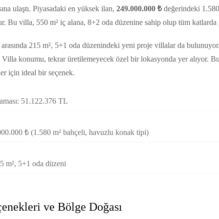
na ulaştı. Piyasadaki en yüksek ilan,
249.000.000 ₺
değerindeki 1.580
dır. Bu villa, 550 m² iç alana, 8+2 oda düzenine sahip olup tüm katlarda
arasında 215 m², 5+1 oda düzenindeki yeni proje villalar da bulunuyor
di Villa konumu, tekrar üretilemeyecek özel bir lokasyonda yer alıyor. Bu
er için ideal bir seçenek.
talaması: 51.122.376 TL
00.000 ₺ (1.580 m² bahçeli, havuzlu konak tipi)
215 m², 5+1 oda düzeni
çenekleri ve Bölge Doğası