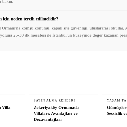
na bakın.
 için neden tercih edilmelidir?
 Ormanı'na komşu konumu, kapalı site güvenliği, uluslararası okullar,
yoluna 25-30 dk mesafesi ile İstanbul'un kuzeyinde değer kazanan presti
SATIN ALMA REHBERI
YAŞAM TA
 Villa
Zekeriyaköy Ormanada
Gümüşdere
Villaları: Avantajları ve
Sessizlik v
Dezavantajları