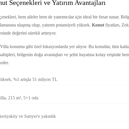
t Seçenekleri ve Yatırım Avantajları
enekleri, hem aileler hem de yatırımcılar için ideal bir fırsat sunar. Bö
alamasına ulaşmış olup, yatırım potansiyeli yüksek.
Konut
fiyatları, Ze
sinde değerini sürekli artırıyor.
i Villa konumu gibi özel lokasyonlarda yer alıyor. Bu konutlar, tüm kat
sahipleri, bölgenin doğa avantajları ve şehir hayatına kolay erişimle hem
eder.
Yüksek, %1 artışla 51 milyon TL
Villa, 215 m², 5+1 oda
keriyaköy ve Sarıyer'e yakınlık