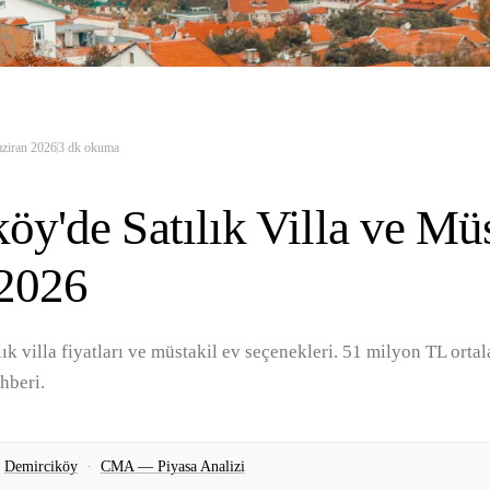
ziran 2026
3
dk okuma
öy'de Satılık Villa ve Mü
 2026
ık villa fiyatları ve müstakil ev seçenekleri. 51 milyon TL orta
ehberi.
Demirciköy
·
CMA — Piyasa Analizi