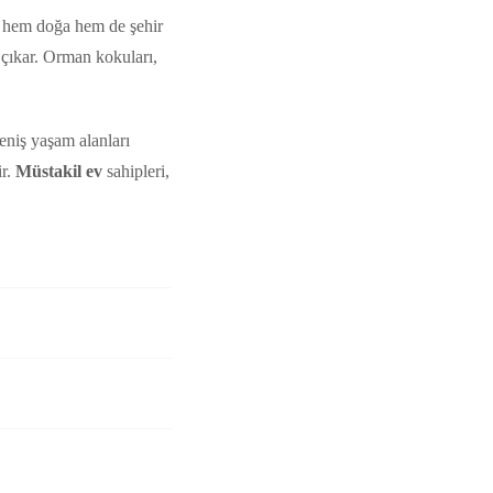
e hem doğa hem de şehir
 çıkar. Orman kokuları,
geniş yaşam alanları
ir.
Müstakil ev
sahipleri,