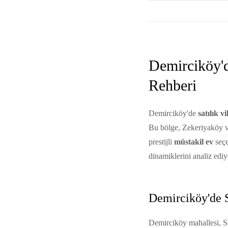
Demirciköy'd
Rehberi
Demirciköy'de
satılık vi
Bu bölge, Zekeriyaköy ve 
prestijli
müstakil ev
seçe
dinamiklerini analiz edi
Demirciköy'de Sa
Demirciköy mahallesi, Sa