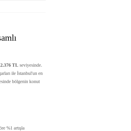
samlı
22.376 TL
seviyesinde.
rları ile İstanbul'un en
esinde bölgenin konut
öre %1 artışla