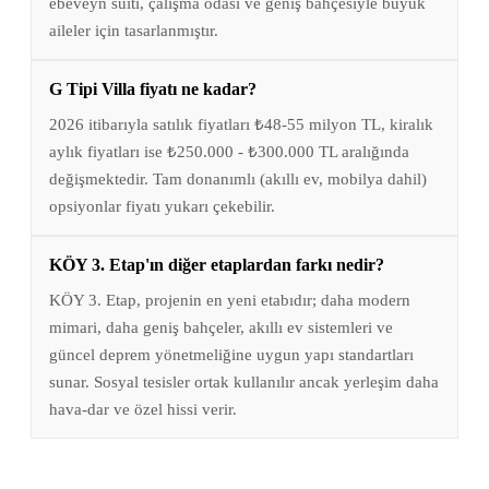
ebeveyn süiti, çalışma odası ve geniş bahçesiyle büyük
aileler için tasarlanmıştır.
G Tipi Villa fiyatı ne kadar?
2026 itibarıyla satılık fiyatları ₺48-55 milyon TL, kiralık
aylık fiyatları ise ₺250.000 - ₺300.000 TL aralığında
değişmektedir. Tam donanımlı (akıllı ev, mobilya dahil)
opsiyonlar fiyatı yukarı çekebilir.
KÖY 3. Etap'ın diğer etaplardan farkı nedir?
KÖY 3. Etap, projenin en yeni etabıdır; daha modern
mimari, daha geniş bahçeler, akıllı ev sistemleri ve
güncel deprem yönetmeliğine uygun yapı standartları
sunar. Sosyal tesisler ortak kullanılır ancak yerleşim daha
hava-dar ve özel hissi verir.