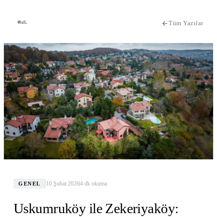
Tüm Yazılar
10 Şubat 2026
4
dk okuma
GENEL
Uskumruköy ile Zekeriyaköy: