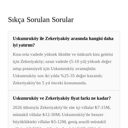
Sıkça Sorulan Sorular
Uskumruköy ile Zekeriyaköy arasında hangisi daha
iyi yatırım?
Kısa-orta vadede yüksek likidite ve istikrarlı kira getirisi
için Zekeriyaköy; uzun vadede (5-10 yıl) yüksek değer
artışı potansiyeli için Uskumruköy avantajlıdır.
Uskumruköy son iki yılda %25-35 değer kazandı;
Zekeriyaköy'ün 5 yıl önceki konumunda.
Uskumruköy ve Zekeriyaköy fiyat farkı ne kadar?
2026 itibarıyla Zekeriyaköy'de site içi villalar ₺7-15M,
müstakil villalar ₺12-30M; Uskumruköy'de benzer
büyüklükteki villalar ₺5-12M, geniş arazili müstakil