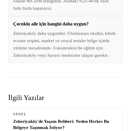
villalar ₺8-20M aralığında. Aradaki %25-40'lık fiyat
farkı hızla kapanıyor.
Çocuklu aile için hangisi daha uygun?
Zekeriyaköy daha uygundur. Uluslararası okullar, klinik-
eczane erişimi, market ve sosyal tesisler bölge içinde
yürüme mesafesinde. Uskumruköy'de eğitim için
Zekeriyaköy veya Sarıyer merkezine ulaşım gerekir.
İlgili Yazılar
GENEL
Zekeriyaköy'de Yaşam Rehberi: Neden Herkes Bu
Bölgeye Taşınmak İstiyor?