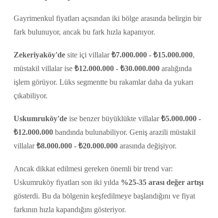
Gayrimenkul fiyatları açısından iki bölge arasında belirgin bir
fark bulunuyor, ancak bu fark hızla kapanıyor.
Zekeriyaköy'de
site içi villalar
₺7.000.000 - ₺15.000.000
,
müstakil villalar ise
₺12.000.000 - ₺30.000.000
aralığında
işlem görüyor. Lüks segmentte bu rakamlar daha da yukarı
çıkabiliyor.
Uskumruköy'de
ise benzer büyüklükte villalar
₺5.000.000 -
₺12.000.000
bandında bulunabiliyor. Geniş arazili müstakil
villalar
₺8.000.000 - ₺20.000.000
arasında değişiyor.
Ancak dikkat edilmesi gereken önemli bir trend var:
Uskumruköy fiyatları son iki yılda
%25-35 arası değer artışı
gösterdi. Bu da bölgenin keşfedilmeye başlandığını ve fiyat
farkının hızla kapandığını gösteriyor.