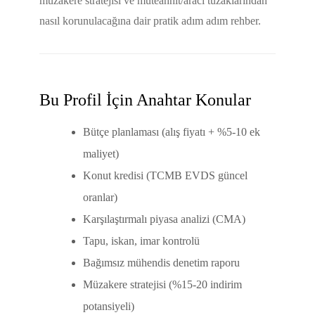
müzakere stratejisi ve müteahhit/aracı tuzaklarından
nasıl korunulacağına dair pratik adım adım rehber.
Bu Profil İçin Anahtar Konular
Bütçe planlaması (alış fiyatı + %5-10 ek
maliyet)
Konut kredisi (TCMB EVDS güncel
oranlar)
Karşılaştırmalı piyasa analizi (CMA)
Tapu, iskan, imar kontrolü
Bağımsız mühendis denetim raporu
Müzakere stratejisi (%15-20 indirim
potansiyeli)