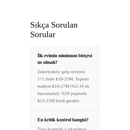
Sıkça Sorulan
Sorular
İlk evimin minimum bütçesi
ne olmalı?
Zekeriyaköy giriş seviyesi
1+1 daire ₺18-25M. Toplam
maliyet ₺19-27M (%5-10 ek
harcamalar). %50 peşinatla
₺13-15M kredi gerekir.
En kritik kontrol hangisi?
Tapu kontrolü + iskan/imar