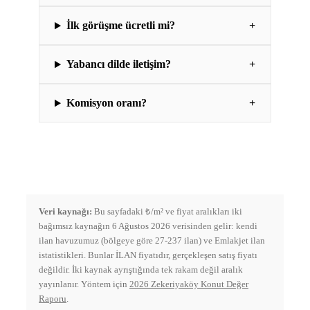
İlk görüşme ücretli mi?
+
Yabancı dilde iletişim?
+
Komisyon oranı?
+
Veri kaynağı:
Bu sayfadaki ₺/m² ve fiyat aralıkları iki
bağımsız kaynağın 6 Ağustos 2026 verisinden gelir: kendi
ilan havuzumuz (bölgeye göre 27-237 ilan) ve Emlakjet ilan
istatistikleri. Bunlar İLAN fiyatıdır, gerçekleşen satış fiyatı
değildir. İki kaynak ayrıştığında tek rakam değil aralık
yayınlanır. Yöntem için
2026 Zekeriyaköy Konut Değer
Raporu
.