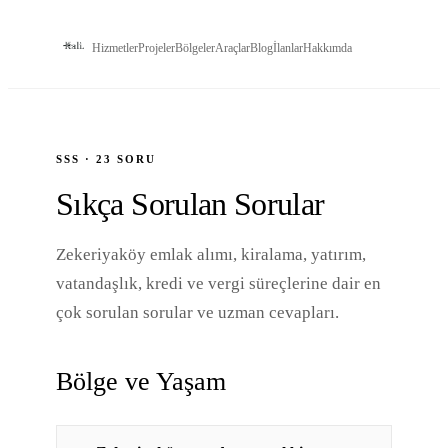
Hizmetler
Projeler
Bölgeler
Araçlar
Blog
İlanlar
Hakkımda
İLETIŞIM
SSS · 23 SORU
Sıkça Sorulan Sorular
Zekeriyaköy emlak alımı, kiralama, yatırım,
vatandaşlık, kredi ve vergi süreçlerine dair en
çok sorulan sorular ve uzman cevapları.
Bölge ve Yaşam