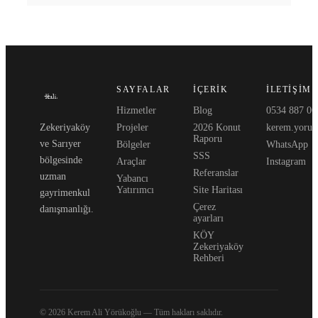
SAYFALAR
İÇERIK
İLETIŞIM
Hizmetler
Blog
0534 887 06
Zekeriyaköy
Projeler
2026 Konut
kerem.yoruk
Raporu
ve Sarıyer
Bölgeler
WhatsApp
SSS
bölgesinde
Araçlar
Instagram
Referanslar
uzman
Yabancı
Yatırımcı
Site Haritası
gayrimenkul
Çerez
danışmanlığı.
ayarları
KÖY
Zekeriyaköy
Rehberi
© 2026 Kerem Ali Yörükoğlu —
Tüm hakları saklıdır.