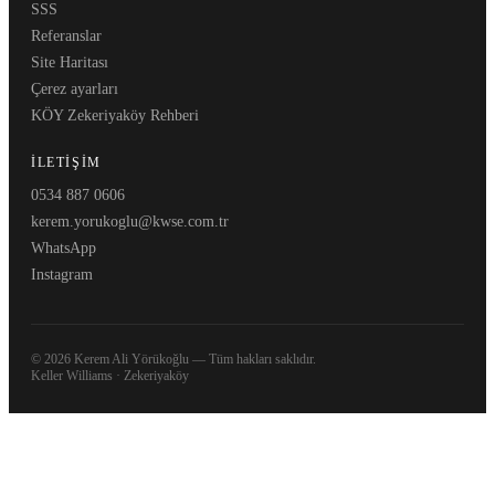
SSS
Referanslar
Site Haritası
Çerez ayarları
KÖY Zekeriyaköy Rehberi
İLETIŞIM
0534 887 0606
kerem.yorukoglu@kwse.com.tr
WhatsApp
Instagram
© 2026 Kerem Ali Yörükoğlu —
Tüm hakları saklıdır.
Keller Williams · Zekeriyaköy