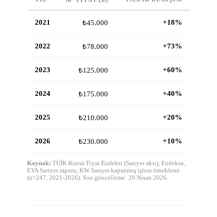
M² FIYAT (₺)
2021
+18%
₺
45.000
2022
+73%
₺
78.000
2023
+60%
₺
125.000
2024
+40%
₺
175.000
2025
+20%
₺
210.000
2026
+10%
₺
230.000
Kaynak:
TÜİK Konut Fiyat Endeksi (Sarıyer aksı), Endeksa,
EVA Sarıyer raporu, KW Sarıyer kapanmış işlem örneklemi
(n=247, 2021-2026). Son güncelleme: 29 Nisan 2026.