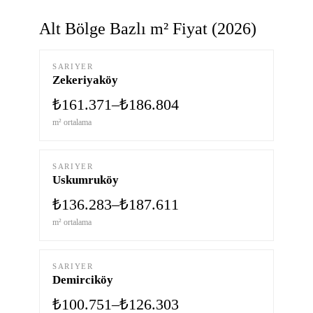
Alt Bölge Bazlı m² Fiyat (2026)
SARIYER
Zekeriyaköy
₺161.371–₺186.804
m² ortalama
SARIYER
Uskumruköy
₺136.283–₺187.611
m² ortalama
SARIYER
Demirciköy
₺100.751–₺126.303