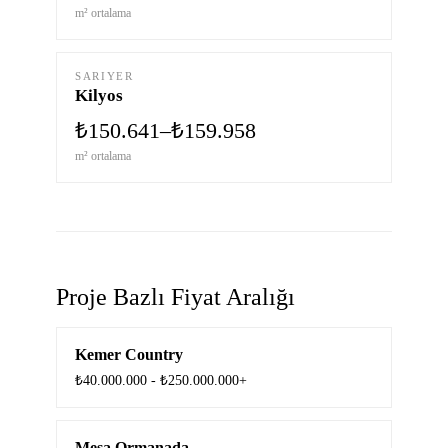
m² ortalama
SARIYER
Kilyos
₺150.641–₺159.958
m² ortalama
Proje Bazlı Fiyat Aralığı
Kemer Country
₺40.000.000 - ₺250.000.000+
Mesa Ormanada