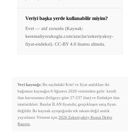
Veriyi başka yerde kullanabilir miyim?
Evet — atıf zorunlu (Kaynak:
keremaliyorukoglu.com/araclar/zekeriyakoy-
fiyat-endeksi). CC-BY 4.0 lisansı altında.
Veri kaynağı:
Bu sayfadaki ₺/m² ve fiyat aralıkları iki
bağımsız kaynağın 6 Ağustos 2026 verisinden gelir: kendi
ilan havuzumuz (bölgeye göre 27-237 ilan) ve Emlakjet ilan
istatistikleri. Bunlar İLAN fiyatıdır, gerçekleşen satış fiyatı
değildir. İki kaynak ayrıştığında tek rakam değil aralık
yayınlanır. Yöntem için
2026 Zekeriyaköy Konut Değer
Raporu
.