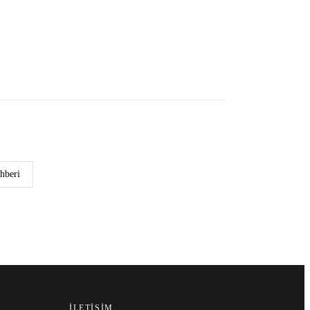
hberi
İLETIŞIM