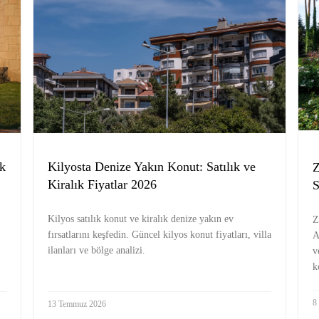
ık
Kilyosta Denize Yakın Konut: Satılık ve
Z
Kiralık Fiyatlar 2026
S
Kilyos satılık konut ve kiralık denize yakın ev
Z
fırsatlarını keşfedin. Güncel kilyos konut fiyatları, villa
A
ilanları ve bölge analizi.
v
k
8
13 Temmuz 2026