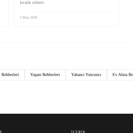
kiralık rehberi.
5 Mart 2026
 Rehberleri
Yaşam Rehberleri
Yabancı Yatırımcı
Ev Alma Re
R
İÇERIK