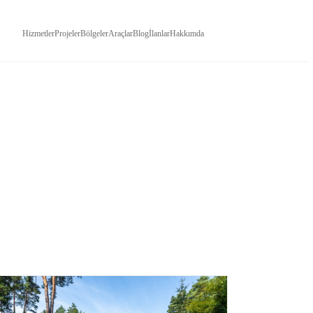
Hizmetler
Projeler
Bölgeler
Araçlar
Blog
İlanlar
Hakkımda
İLETIŞIM