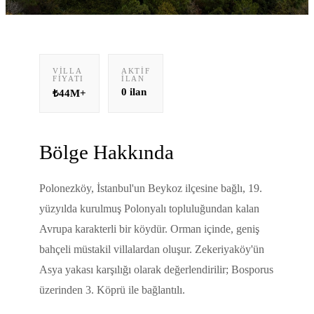
VILLA
AKTIF
FIYATI
İLAN
0
ilan
₺44M+
Bölge Hakkında
Polonezköy, İstanbul'un Beykoz ilçesine bağlı, 19.
yüzyılda kurulmuş Polonyalı topluluğundan kalan
Avrupa karakterli bir köydür. Orman içinde, geniş
bahçeli müstakil villalardan oluşur. Zekeriyaköy'ün
Asya yakası karşılığı olarak değerlendirilir; Bosporus
üzerinden 3. Köprü ile bağlantılı.