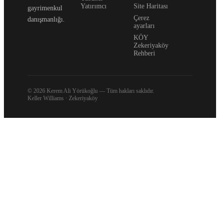
Yatırımcı
Site Haritası
gayrimenkul
Çerez
danışmanlığı.
ayarları
KÖY
Zekeriyaköy
Rehberi
© 2026 Kerem Ali Yörükoğlu —
Tüm hakları saklıdır.
Keller Williams · Zekeriyaköy