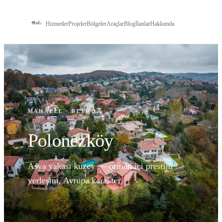
Hizmetler
Projeler
Bölgeler
Araçlar
Blog
İlanlar
Hakkımda
İLETIŞIM
MAHALLE
·
BEYKOZ
Polonezköy
Asya yakası kuzey — orman içi prestijli
yerleşim, Avrupa karakter.